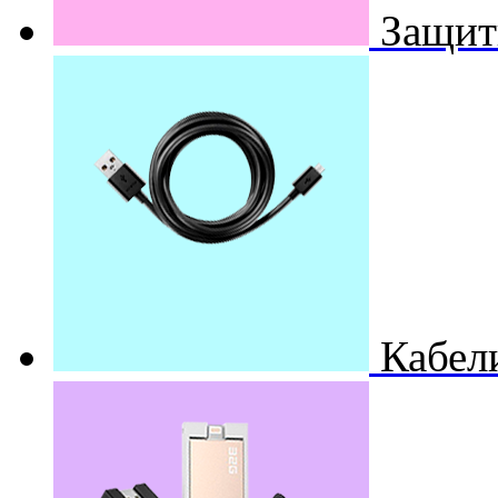
Защит
Кабел