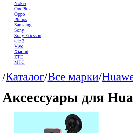
Nokia
OnePlus
Oppo
Philips
Samsung
Sony
Sony Ericsson
tele 2
Vivo
Xiaomi
ZTE
МТС
/
Каталог
/
Все марки
/
Huawe
Аксессуары для Huaw