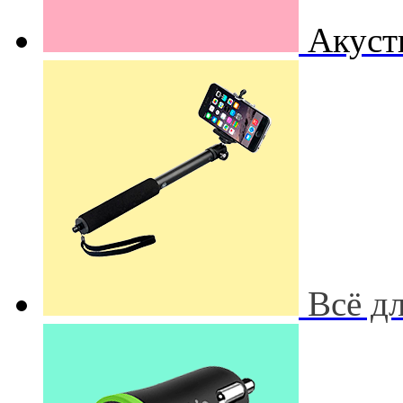
Акуст
Всё д