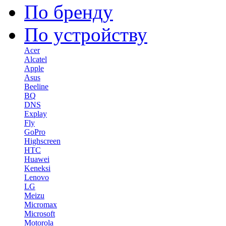
По бренду
По устройству
Acer
Alcatel
Apple
Asus
Beeline
BQ
DNS
Explay
Fly
GoPro
Highscreen
HTC
Huawei
Keneksi
Lenovo
LG
Meizu
Micromax
Microsoft
Motorola