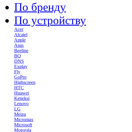
По бренду
По устройству
Acer
Alcatel
Apple
Asus
Beeline
BQ
DNS
Explay
Fly
GoPro
Highscreen
HTC
Huawei
Keneksi
Lenovo
LG
Meizu
Micromax
Microsoft
Motorola