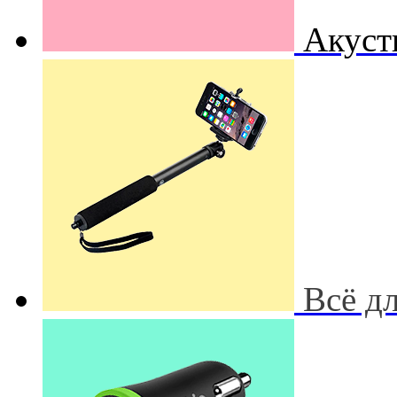
Акуст
Всё д