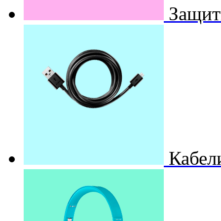
Защит
Кабел