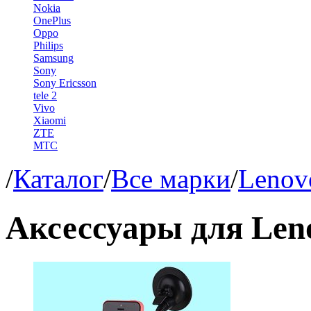
Nokia
OnePlus
Oppo
Philips
Samsung
Sony
Sony Ericsson
tele 2
Vivo
Xiaomi
ZTE
МТС
/
Каталог
/
Все марки
/
Lenov
Аксессуары для Len