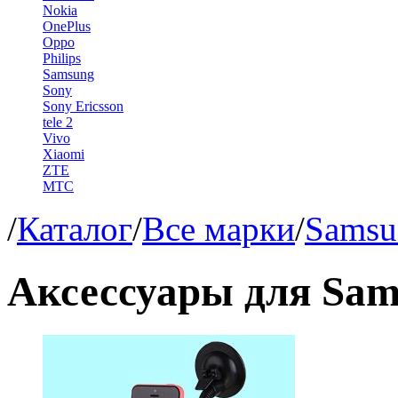
Nokia
OnePlus
Oppo
Philips
Samsung
Sony
Sony Ericsson
tele 2
Vivo
Xiaomi
ZTE
МТС
/
Каталог
/
Все марки
/
Samsu
Аксессуары для Sam