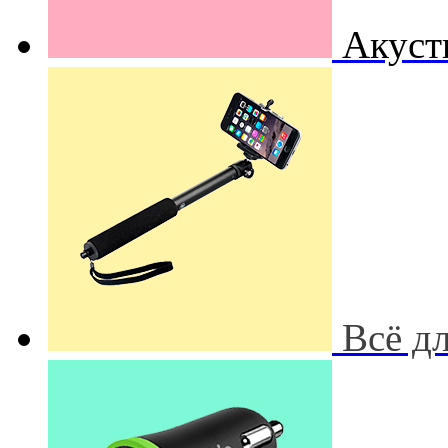
Акуст
Всё д