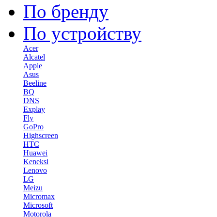
По бренду
По устройству
Acer
Alcatel
Apple
Asus
Beeline
BQ
DNS
Explay
Fly
GoPro
Highscreen
HTC
Huawei
Keneksi
Lenovo
LG
Meizu
Micromax
Microsoft
Motorola