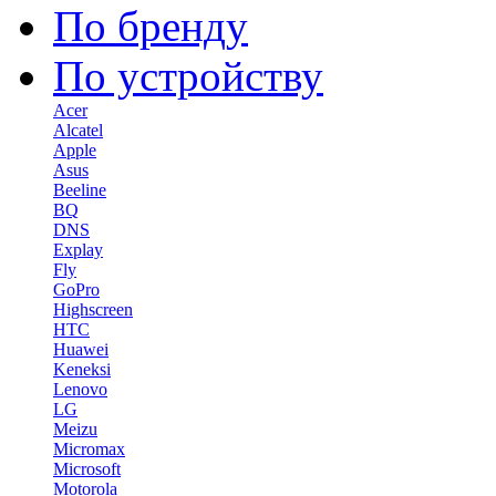
По бренду
По устройству
Acer
Alcatel
Apple
Asus
Beeline
BQ
DNS
Explay
Fly
GoPro
Highscreen
HTC
Huawei
Keneksi
Lenovo
LG
Meizu
Micromax
Microsoft
Motorola