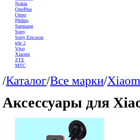
Nokia
OnePlus
Oppo
Philips
Samsung
Sony
Sony Ericsson
tele 2
Vivo
Xiaomi
ZTE
МТС
/
Каталог
/
Все марки
/
Xiaom
Аксессуары для Xia