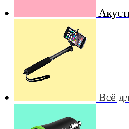
Акуст
Всё д