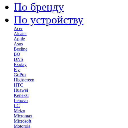
По бренду
По устройству
Acer
Alcatel
Apple
Asus
Beeline
BQ
DNS
Explay
Fly
GoPro
Highscreen
HTC
Huawei
Keneksi
Lenovo
LG
Meizu
Micromax
Microsoft
Motorola