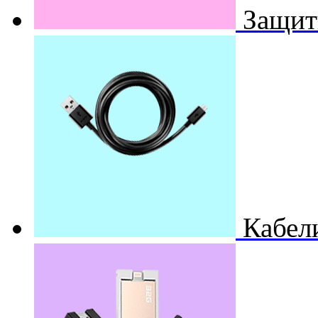
Защит
Кабел