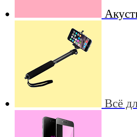
Акуст
Всё д