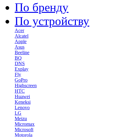
По бренду
По устройству
Acer
Alcatel
Apple
Asus
Beeline
BQ
DNS
Explay
Fly
GoPro
Highscreen
HTC
Huawei
Keneksi
Lenovo
LG
Meizu
Micromax
Microsoft
Motorola