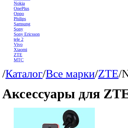
Nokia
OnePlus
Oppo
Philips
Samsung
Sony
Sony Ericsson
tele 2
Vivo
Xiaomi
ZTE
МТС
/
Каталог
/
Все марки
/
ZTE
/
N
Аксессуары для ZTE