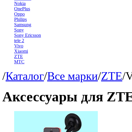
Nokia
OnePlus
Oppo
Philips
Samsung
Sony
Sony Ericsson
tele 2
Vivo
Xiaomi
ZTE
МТС
/
Каталог
/
Все марки
/
ZTE
/
V
Аксессуары для ZT