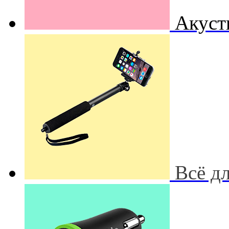
Акуст
Всё д