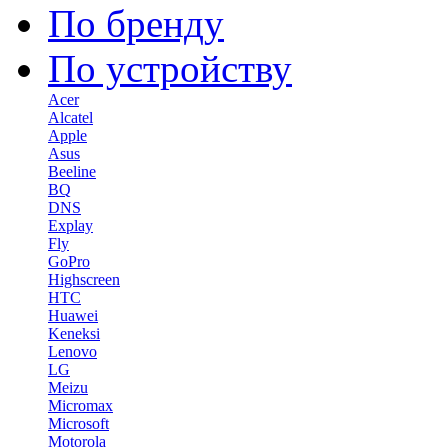
По бренду
По устройству
Acer
Alcatel
Apple
Asus
Beeline
BQ
DNS
Explay
Fly
GoPro
Highscreen
HTC
Huawei
Keneksi
Lenovo
LG
Meizu
Micromax
Microsoft
Motorola