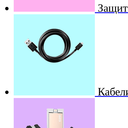
Защит
Кабел