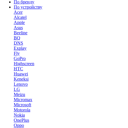
По бренду
По устройству
Acer
Alcatel
Apple
Asus
Beeline
BQ
DNS
Explay
Fly
GoPro
Highscreen
HTC
Huawei
Keneksi
Lenovo
LG
Meizu
Micromax
Microsoft
Motorola
Nokia
OnePlus
Oppo