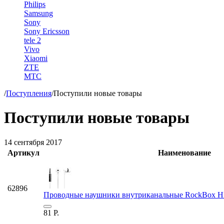
Philips
Samsung
Sony
Sony Ericsson
tele 2
Vivo
Xiaomi
ZTE
МТС
/
Поступления
/
Поступили новые товары
Поступили новые товары
14 сентября 2017
Артикул
Наименование
62896
Проводные наушники внутриканальные RockBox HRB
81
Р.