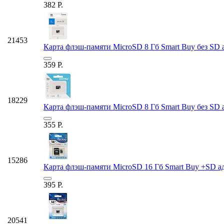
382
Р.
21453
Карта флэш-памяти MicroSD 8 Гб Smart Buy без SD ад
359
Р.
18229
Карта флэш-памяти MicroSD 8 Гб Smart Buy без SD ад
355
Р.
15286
Карта флэш-памяти MicroSD 16 Гб Smart Buy +SD ад
395
Р.
20541