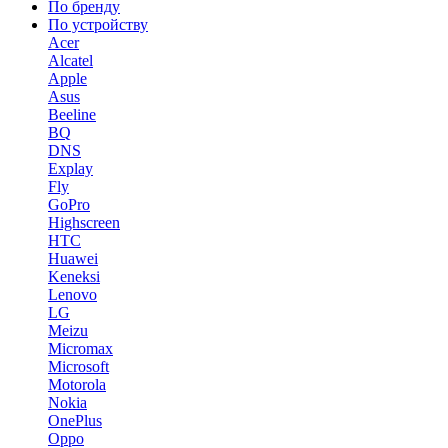
По бренду
По устройству
Acer
Alcatel
Apple
Asus
Beeline
BQ
DNS
Explay
Fly
GoPro
Highscreen
HTC
Huawei
Keneksi
Lenovo
LG
Meizu
Micromax
Microsoft
Motorola
Nokia
OnePlus
Oppo