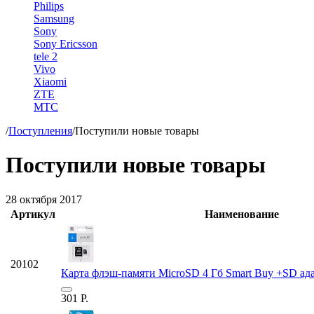
Philips
Samsung
Sony
Sony Ericsson
tele 2
Vivo
Xiaomi
ZTE
МТС
/
Поступления
/
Поступили новые товары
Поступили новые товары
28 октября 2017
Артикул
Наименование
20102
Карта флэш-памяти MicroSD 4 Гб Smart Buy +SD адап
301
Р.