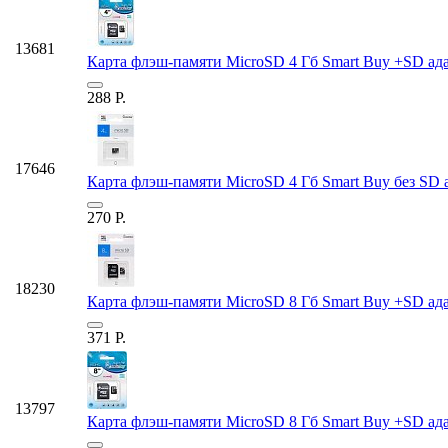
13681
Карта флэш-памяти MicroSD 4 Гб Smart Buy +SD адап
288
Р.
17646
Карта флэш-памяти MicroSD 4 Гб Smart Buy без SD ад
270
Р.
18230
Карта флэш-памяти MicroSD 8 Гб Smart Buy +SD адап
371
Р.
13797
Карта флэш-памяти MicroSD 8 Гб Smart Buy +SD адап