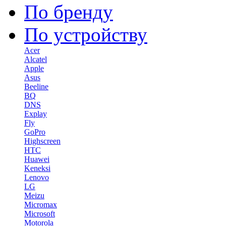
По бренду
По устройству
Acer
Alcatel
Apple
Asus
Beeline
BQ
DNS
Explay
Fly
GoPro
Highscreen
HTC
Huawei
Keneksi
Lenovo
LG
Meizu
Micromax
Microsoft
Motorola