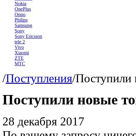
Nokia
OnePlus
Oppo
Philips
Samsung
Sony
Sony Ericsson
tele 2
Vivo
Xiaomi
ZTE
МТС
/
Поступления
/
Поступили 
Поступили новые т
28 декабря 2017
По вашему запросу ничег