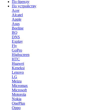
По бренду
По устройству
Acer
Alcatel
Apple
Asus
Beeline
BQ
DNS
Explay
Fly
GoPro
Highscreen
HTC
Huawei
Keneksi
Lenovo
LG
Meizu
Micromax
Microsoft
Motorola
Nokia
OnePlus
Oppo