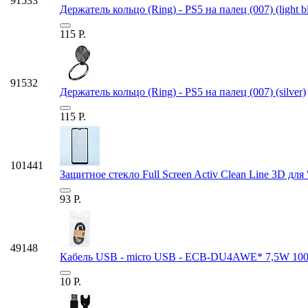
91533
Держатель кольцо (Ring) - PS5 на палец (007) (light b
115
Р.
91532
Держатель кольцо (Ring) - PS5 на палец (007) (silver)
115
Р.
101441
Защитное стекло Full Screen Activ Clean Line 3D для 
93
Р.
49148
Кабель USB - micro USB - ECB-DU4AWE* 7,5W 100с
10
Р.