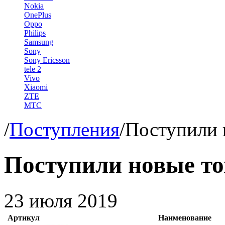
Nokia
OnePlus
Oppo
Philips
Samsung
Sony
Sony Ericsson
tele 2
Vivo
Xiaomi
ZTE
МТС
/
Поступления
/
Поступили 
Поступили новые т
23 июля 2019
Артикул
Наименование