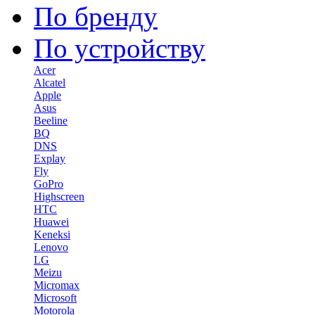
По бренду
По устройству
Acer
Alcatel
Apple
Asus
Beeline
BQ
DNS
Explay
Fly
GoPro
Highscreen
HTC
Huawei
Keneksi
Lenovo
LG
Meizu
Micromax
Microsoft
Motorola