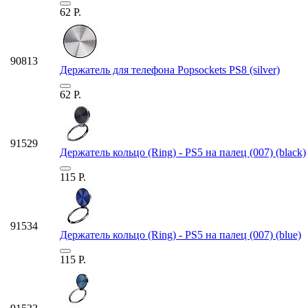
62
Р.
90813
Держатель для телефона Popsockets PS8 (silver)
62
Р.
91529
Держатель кольцо (Ring) - PS5 на палец (007) (black)
115
Р.
91534
Держатель кольцо (Ring) - PS5 на палец (007) (blue)
115
Р.