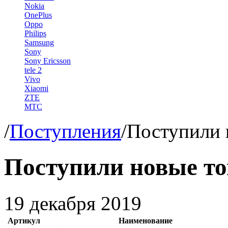
Nokia
OnePlus
Oppo
Philips
Samsung
Sony
Sony Ericsson
tele 2
Vivo
Xiaomi
ZTE
МТС
/
Поступления
/
Поступили 
Поступили новые т
19 декабря 2019
Артикул
Наименование