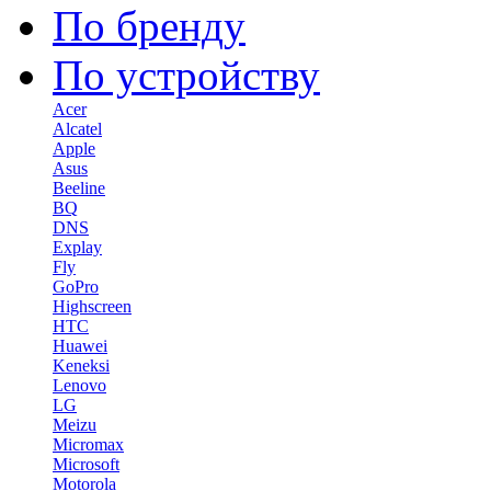
По бренду
По устройству
Acer
Alcatel
Apple
Asus
Beeline
BQ
DNS
Explay
Fly
GoPro
Highscreen
HTC
Huawei
Keneksi
Lenovo
LG
Meizu
Micromax
Microsoft
Motorola